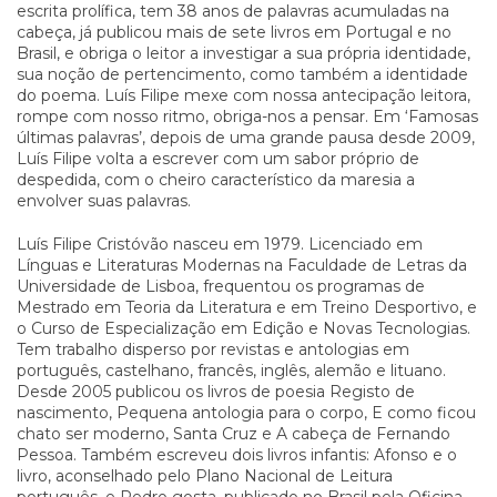
escrita prolífica, tem 38 anos de palavras acumuladas na
cabeça, já publicou mais de sete livros em Portugal e no
Brasil, e obriga o leitor a investigar a sua própria identidade,
sua noção de pertencimento, como também a identidade
do poema. Luís Filipe mexe com nossa antecipação leitora,
rompe com nosso ritmo, obriga-nos a pensar. Em ‘Famosas
últimas palavras’, depois de uma grande pausa desde 2009,
Luís Filipe volta a escrever com um sabor próprio de
despedida, com o cheiro característico da maresia a
envolver suas palavras.
Luís Filipe Cristóvão nasceu em 1979. Licenciado em
Línguas e Literaturas Modernas na Faculdade de Letras da
Universidade de Lisboa, frequentou os programas de
Mestrado em Teoria da Literatura e em Treino Desportivo, e
o Curso de Especialização em Edição e Novas Tecnologias.
Tem trabalho disperso por revistas e antologias em
português, castelhano, francês, inglês, alemão e lituano.
Desde 2005 publicou os livros de poesia Registo de
nascimento, Pequena antologia para o corpo, E como ficou
chato ser moderno, Santa Cruz e A cabeça de Fernando
Pessoa. Também escreveu dois livros infantis: Afonso e o
livro, aconselhado pelo Plano Nacional de Leitura
português, e Pedro gosta, publicado no Brasil pela Oficina