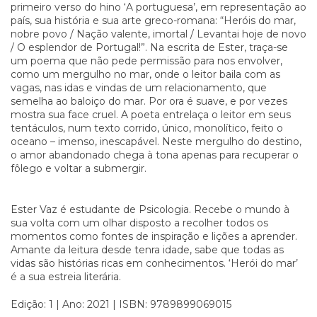
primeiro verso do hino ‘A portuguesa’, em representação ao
país, sua história e sua arte greco-romana: “Heróis do mar,
nobre povo / Nação valente, imortal / Levantai hoje de novo
/ O esplendor de Portugal!”. Na escrita de Ester, traça-se
um poema que não pede permissão para nos envolver,
como um mergulho no mar, onde o leitor baila com as
vagas, nas idas e vindas de um relacionamento, que
semelha ao baloiço do mar. Por ora é suave, e por vezes
mostra sua face cruel. A poeta entrelaça o leitor em seus
tentáculos, num texto corrido, único, monolítico, feito o
oceano – imenso, inescapável. Neste mergulho do destino,
o amor abandonado chega à tona apenas para recuperar o
fôlego e voltar a submergir.
Ester Vaz é estudante de Psicologia. Recebe o mundo à
sua volta com um olhar disposto a recolher todos os
momentos como fontes de inspiração e lições a aprender.
Amante da leitura desde tenra idade, sabe que todas as
vidas são histórias ricas em conhecimentos. ‘Herói do mar’
é a sua estreia literária.
Edição: 1 | Ano: 2021 | ISBN: 9789899069015